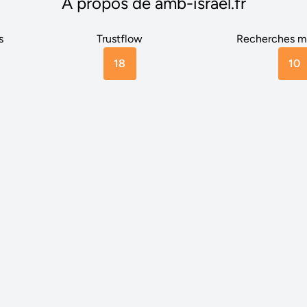
A propos de amb-israel.fr
s
Trustflow
Recherches m
18
10