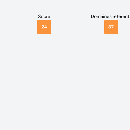
Score
Domaines référent
24
87